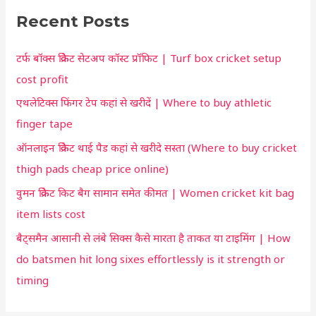
r
c
Recent Posts
c
u
h
t
टर्फ बॉक्स क्रिकेट सेटअप कॉस्ट प्रॉफिट | Turf box cricket setup
f
f
cost profit
o
o
एथलेटिक्स फिंगर टेप कहां से खरीदें | Where to buy athletic
r
r
finger tape
:
y
ऑनलाइन क्रिकेट थाई पैड कहां से खरीदे सस्ता (Where to buy cricket
o
thigh pads cheap price online)
u
वुमन क्रिकेट किट बैग सामान समेत कीमत | Women cricket kit bag
item lists cost
बैट्समैन आसानी से लंबे सिक्स कैसे मारता है ताकत या टाइमिंग | How
do batsmen hit long sixes effortlessly is it strength or
timing