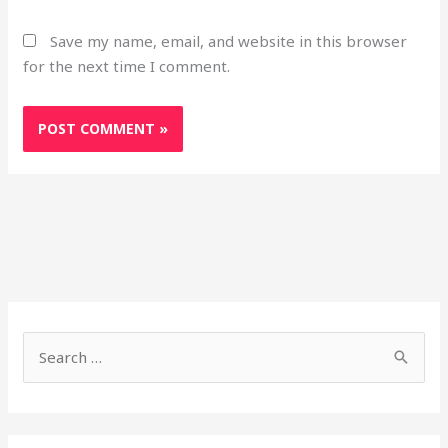
Save my name, email, and website in this browser
for the next time I comment.
S
h
S
o
e
r
a
t