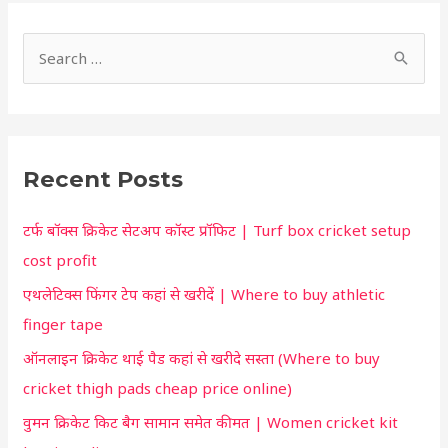
S
h
S
o
e
r
a
t
r
c
Recent Posts
c
u
h
t
टर्फ बॉक्स क्रिकेट सेटअप कॉस्ट प्रॉफिट | Turf box cricket setup
f
f
cost profit
o
o
एथलेटिक्स फिंगर टेप कहां से खरीदें | Where to buy athletic
r
r
finger tape
:
y
ऑनलाइन क्रिकेट थाई पैड कहां से खरीदे सस्ता (Where to buy
o
cricket thigh pads cheap price online)
u
वुमन क्रिकेट किट बैग सामान समेत कीमत | Women cricket kit