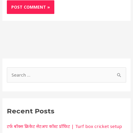
S
h
S
o
e
r
a
t
r
c
Recent Posts
c
u
h
t
टर्फ बॉक्स क्रिकेट सेटअप कॉस्ट प्रॉफिट | Turf box cricket setup
f