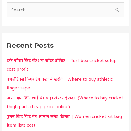
h
S
o
e
r
a
t
r
c
Recent Posts
c
u
h
t
टर्फ बॉक्स क्रिकेट सेटअप कॉस्ट प्रॉफिट | Turf box cricket setup
f
f
cost profit
o
o
एथलेटिक्स फिंगर टेप कहां से खरीदें | Where to buy athletic
r
r
finger tape
:
y
ऑनलाइन क्रिकेट थाई पैड कहां से खरीदे सस्ता (Where to buy cricket
o
thigh pads cheap price online)
u
वुमन क्रिकेट किट बैग सामान समेत कीमत | Women cricket kit bag
item lists cost