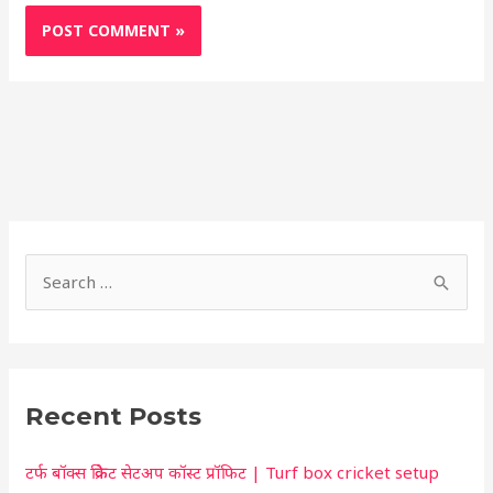
S
h
S
o
e
r
a
t
r
c
Recent Posts
c
u
h
t
टर्फ बॉक्स क्रिकेट सेटअप कॉस्ट प्रॉफिट | Turf box cricket setup
f