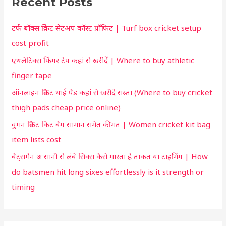
Recent Posts
c
u
h
t
टर्फ बॉक्स क्रिकेट सेटअप कॉस्ट प्रॉफिट | Turf box cricket setup
f
f
cost profit
o
o
एथलेटिक्स फिंगर टेप कहां से खरीदें | Where to buy athletic
r
r
finger tape
:
y
ऑनलाइन क्रिकेट थाई पैड कहां से खरीदे सस्ता (Where to buy cricket
o
thigh pads cheap price online)
u
वुमन क्रिकेट किट बैग सामान समेत कीमत | Women cricket kit bag
item lists cost
बैट्समैन आसानी से लंबे सिक्स कैसे मारता है ताकत या टाइमिंग | How
do batsmen hit long sixes effortlessly is it strength or
timing