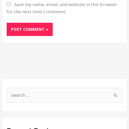
Save my name, email, and website in this browser
for the next time I comment.
S
h
S
o
e
r
a
t
r
c