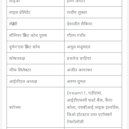
सीईओ
हेमंग अमीन
वाइस प्रेसिडेंट
राजीव शुक्ला
सेक्रेटरी
देवाजीत सैकिया
सीनियर क्रिकेट कोच पुरुष
गौतम गंभीर
वूमेन’एस क्रिकेट कोच
अमूल मजूमदार
कोषाध्यक्ष
प्रभतेज भाटिया
चीफ सिलेक्टर
अजीत आगरकर
आईपीएल अध्यक्ष
अरुण धूमल
Dream11, एडीडास,
आईडीएफसी फर्स्ट बैंक, कैंपा
स्पॉन्सर
कोला, एसबीआई लाइफ इंश्योरेंस,
जिओ हॉटस्टार तथा एटॉमबर्ग
टेक्नोलॉजी