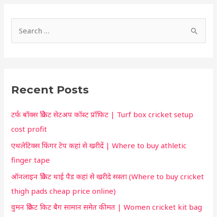
S
h
S
o
e
r
a
t
r
c
Recent Posts
c
u
h
t
टर्फ बॉक्स क्रिकेट सेटअप कॉस्ट प्रॉफिट | Turf box cricket setup
f
f
cost profit
o
o
एथलेटिक्स फिंगर टेप कहां से खरीदें | Where to buy athletic
r
r
finger tape
:
y
ऑनलाइन क्रिकेट थाई पैड कहां से खरीदे सस्ता (Where to buy cricket
o
thigh pads cheap price online)
u
वुमन क्रिकेट किट बैग सामान समेत कीमत | Women cricket kit bag