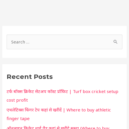
S
h
S
o
e
r
a
t
r
c
Recent Posts
c
u
h
t
टर्फ बॉक्स क्रिकेट सेटअप कॉस्ट प्रॉफिट | Turf box cricket setup
f
f
cost profit
o
o
एथलेटिक्स फिंगर टेप कहां से खरीदें | Where to buy athletic
r
r
finger tape
:
y
ऑनलाइन क्रिकेट थाई पैड कहां से खरीदे सस्ता (Where to buy