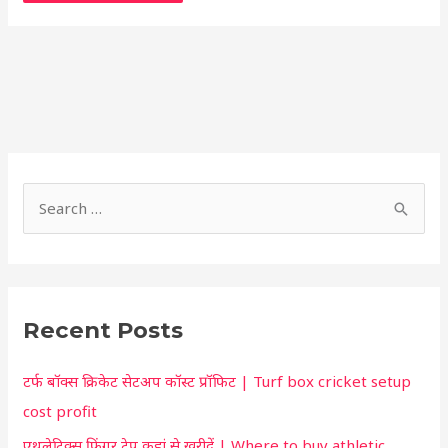
S
h
S
o
e
r
a
t
r
c
Recent Posts
c
u
h
t
टर्फ बॉक्स क्रिकेट सेटअप कॉस्ट प्रॉफिट | Turf box cricket setup
f
f
cost profit
o
o
एथलेटिक्स फिंगर टेप कहां से खरीदें | Where to buy athletic