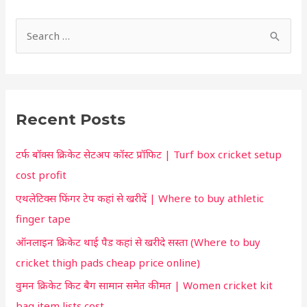
S
h
S
o
e
r
a
t
r
c
Recent Posts
c
u
h
t
टर्फ बॉक्स क्रिकेट सेटअप कॉस्ट प्रॉफिट | Turf box cricket setup
f
f
cost profit
o
o
एथलेटिक्स फिंगर टेप कहां से खरीदें | Where to buy athletic
r
r
finger tape
:
y
ऑनलाइन क्रिकेट थाई पैड कहां से खरीदे सस्ता (Where to buy
o
cricket thigh pads cheap price online)
u
वुमन क्रिकेट किट बैग सामान समेत कीमत | Women cricket kit
bag item lists cost