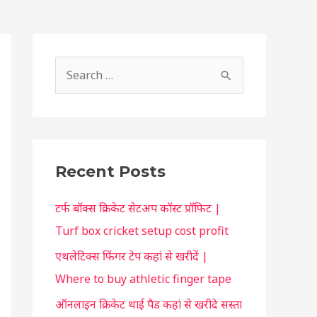
S
h
S
o
e
r
a
t
r
c
c
Recent Posts
u
h
t
टर्फ बॉक्स क्रिकेट सेटअप कॉस्ट प्रॉफिट |
f
f
Turf box cricket setup cost profit
o
o
एथलेटिक्स फिंगर टेप कहां से खरीदें |
r
r
Where to buy athletic finger tape
:
y
ऑनलाइन क्रिकेट थाई पैड कहां से खरीदे सस्ता
o