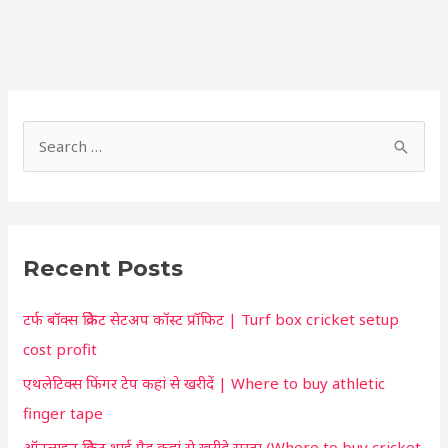
S
h
S
o
e
r
a
t
r
c
Recent Posts
c
u
h
t
टर्फ बॉक्स क्रिकेट सेटअप कॉस्ट प्रॉफिट | Turf box cricket setup
f
f
cost profit
o
o
एथलेटिक्स फिंगर टेप कहां से खरीदें | Where to buy athletic
r
r
finger tape
:
y
ऑनलाइन क्रिकेट थाई पैड कहां से खरीदे सस्ता (Where to buy cricket