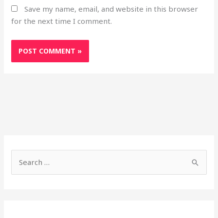
Save my name, email, and website in this browser
for the next time I comment.
S
h
S
o
e
r
a
t
r
c