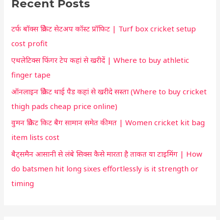
Recent Posts
c
u
h
t
टर्फ बॉक्स क्रिकेट सेटअप कॉस्ट प्रॉफिट | Turf box cricket setup
f
f
cost profit
o
o
एथलेटिक्स फिंगर टेप कहां से खरीदें | Where to buy athletic
r
r
finger tape
:
y
ऑनलाइन क्रिकेट थाई पैड कहां से खरीदे सस्ता (Where to buy cricket
o
thigh pads cheap price online)
u
वुमन क्रिकेट किट बैग सामान समेत कीमत | Women cricket kit bag
item lists cost
बैट्समैन आसानी से लंबे सिक्स कैसे मारता है ताकत या टाइमिंग | How
do batsmen hit long sixes effortlessly is it strength or
timing