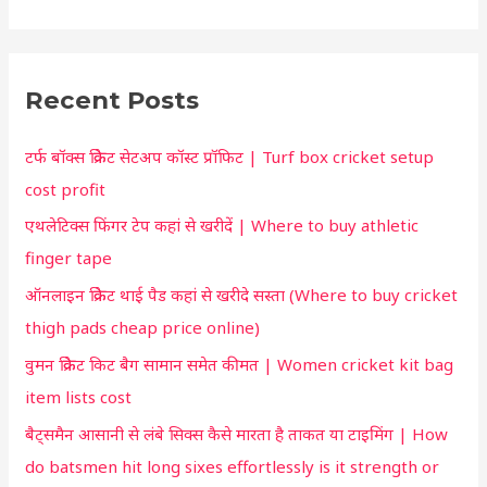
e
r
a
t
r
c
Recent Posts
c
u
h
t
टर्फ बॉक्स क्रिकेट सेटअप कॉस्ट प्रॉफिट | Turf box cricket setup
f
f
cost profit
o
o
एथलेटिक्स फिंगर टेप कहां से खरीदें | Where to buy athletic
r
r
finger tape
:
y
ऑनलाइन क्रिकेट थाई पैड कहां से खरीदे सस्ता (Where to buy cricket
o
thigh pads cheap price online)
u
वुमन क्रिकेट किट बैग सामान समेत कीमत | Women cricket kit bag
item lists cost
बैट्समैन आसानी से लंबे सिक्स कैसे मारता है ताकत या टाइमिंग | How
do batsmen hit long sixes effortlessly is it strength or