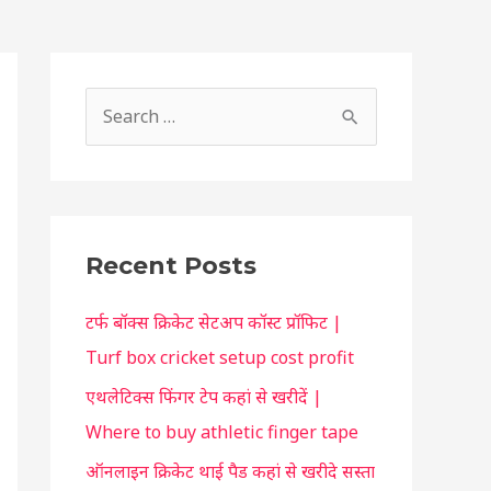
S
h
S
o
e
r
a
t
r
c
c
Recent Posts
u
h
t
टर्फ बॉक्स क्रिकेट सेटअप कॉस्ट प्रॉफिट |
f
f
Turf box cricket setup cost profit
o
o
एथलेटिक्स फिंगर टेप कहां से खरीदें |
r
r
Where to buy athletic finger tape
:
y
ऑनलाइन क्रिकेट थाई पैड कहां से खरीदे सस्ता
o