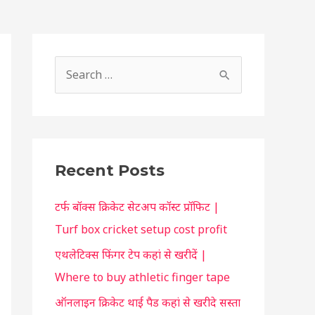
S
h
S
o
e
r
a
t
r
c
c
Recent Posts
u
h
t
टर्फ बॉक्स क्रिकेट सेटअप कॉस्ट प्रॉफिट |
f
f
Turf box cricket setup cost profit
o
o
एथलेटिक्स फिंगर टेप कहां से खरीदें |
r
r
Where to buy athletic finger tape
:
y
ऑनलाइन क्रिकेट थाई पैड कहां से खरीदे सस्ता
o