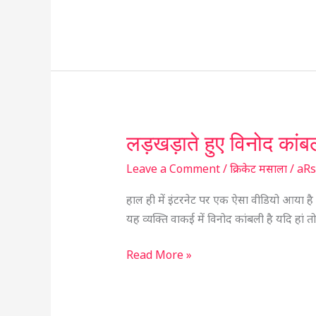
बीयर्ड
स्टाइल
तथा
टैटू
लड़खड़ाते हुए विनोद कां
लड़खड़ाते
हुए
Leave a Comment
/
क्रिकेट मसाला
/
aR
विनोद
कांबली
हाल ही में इंटरनेट पर एक ऐसा वीडियो आया है
वायरल
यह व्यक्ति वाकई में विनोद कांबली है यदि 
वीडियो
की
Read More »
सच्चाई