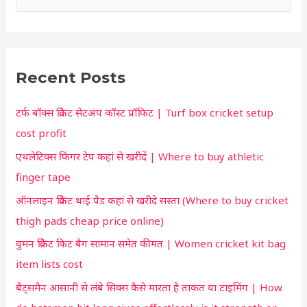
o
e
r
a
t
r
c
Recent Posts
c
u
h
t
टर्फ बॉक्स क्रिकेट सेटअप कॉस्ट प्रॉफिट | Turf box cricket setup
f
f
cost profit
o
o
एथलेटिक्स फिंगर टेप कहां से खरीदें | Where to buy athletic
r
r
finger tape
:
y
ऑनलाइन क्रिकेट थाई पैड कहां से खरीदे सस्ता (Where to buy cricket
o
thigh pads cheap price online)
u
वुमन क्रिकेट किट बैग सामान समेत कीमत | Women cricket kit bag
item lists cost
बैट्समैन आसानी से लंबे सिक्स कैसे मारता है ताकत या टाइमिंग | How