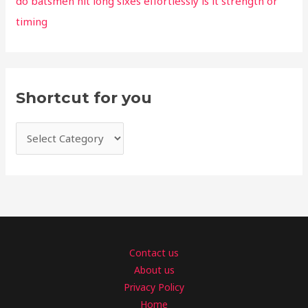
do batsmen hit long sixes effortlessly is it strength or
timing
Shortcut for you
Contact us
About us
Privacy Policy
Home