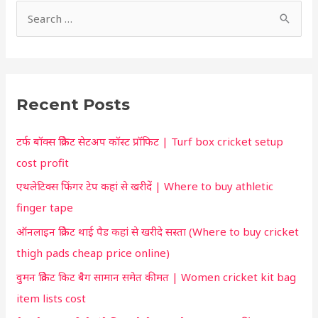
h
S
o
e
r
a
t
r
c
Recent Posts
c
u
h
t
टर्फ बॉक्स क्रिकेट सेटअप कॉस्ट प्रॉफिट | Turf box cricket setup
f
f
cost profit
o
o
एथलेटिक्स फिंगर टेप कहां से खरीदें | Where to buy athletic
r
r
finger tape
:
y
ऑनलाइन क्रिकेट थाई पैड कहां से खरीदे सस्ता (Where to buy cricket
o
thigh pads cheap price online)
u
वुमन क्रिकेट किट बैग सामान समेत कीमत | Women cricket kit bag
item lists cost