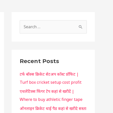
S
h
S
o
e
r
a
t
r
c
c
Recent Posts
u
h
t
टर्फ बॉक्स क्रिकेट सेटअप कॉस्ट प्रॉफिट |
f
f
Turf box cricket setup cost profit
o
o
एथलेटिक्स फिंगर टेप कहां से खरीदें |
r
r
Where to buy athletic finger tape
:
y
ऑनलाइन क्रिकेट थाई पैड कहां से खरीदे सस्ता
o