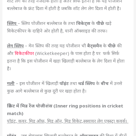
शॉर्ट लेग की तरह नजदीक होती है अंतर सिर्फ इतना है कि यह पोजीशन
बल्लेबाज के फ्रंट दिशा में होती है जबकि शॉट लेग लेग दिशा में होती है।
स्लिप
– स्लिप पोजीशन बल्लेबाज के तथा
विकेट्स
के
पीछे
खड़े
विकेटकीपर के दाहिने ओर होती है, यानी ऑक्साइड की तरफ।
लेग स्लिप
– मेन स्लिप की तरह यह पोजीशन भी
बैट्समैन
के
पीछे
की
और
विकेटकीपर
(Wicketkeeper) के पास होता है पर फर्क सिर्फ
इतना है कि इस पोजीशन में खड़ा खिलाड़ी बल्लेबाज के लेग दिशा में होता
है।
गली
– इस पोजीशन में खिलाड़ी
पॉइंट
तथा
थर्ड स्लिप
के
बीच
में उनसे
कुछ आगे बल्लेबाज से कुछ दूरी पर खड़ा होता है।
क्रिकेट में मिड रेंज पोजीशंस (Inner ring positions in cricket
match)
पॉइंट, कवर, मिड ऑफ़, मिड ऑन, मिड विकेट,स्क्वायर लेग एक्स्ट्रा कवर्स।
पॉइंट
– जब क्षेत्ररक्षक खिलाड़ी बल्लेबाज के
ऑफसाइड
की दिशा में तीनों