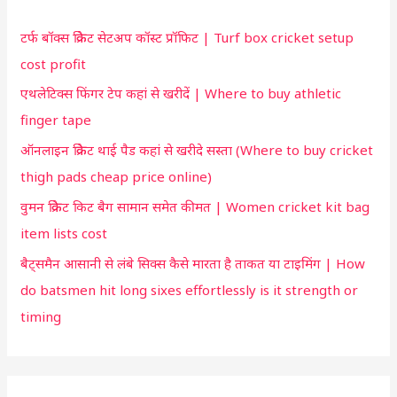
u
h
t
टर्फ बॉक्स क्रिकेट सेटअप कॉस्ट प्रॉफिट | Turf box cricket setup
f
f
cost profit
o
o
एथलेटिक्स फिंगर टेप कहां से खरीदें | Where to buy athletic
r
r
finger tape
:
y
ऑनलाइन क्रिकेट थाई पैड कहां से खरीदे सस्ता (Where to buy cricket
o
thigh pads cheap price online)
u
वुमन क्रिकेट किट बैग सामान समेत कीमत | Women cricket kit bag
item lists cost
बैट्समैन आसानी से लंबे सिक्स कैसे मारता है ताकत या टाइमिंग | How
do batsmen hit long sixes effortlessly is it strength or
timing