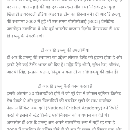
पर असल बात यह है की यह एक ज़बरदस्त मौका था जिसके द्वारा कुछ
खिलाडी डायरेक्टली इंडिया अंडर 19 टीम का हिस्सा बने। टी आर डि डब्ल्यू
की स्थापना 2002 में हुई थी उस समय बीसीसीआई (BCCI)
प्रेसीडेन्ट
जगमोहन डालमिया थे और पूर्व भारतीय कप्तान दिलीप वेंगसरकर टी आर
डि डब्ल्यू के चेयरमैन थे।
टी आर डि डब्ल्यू की उपलब्धियां
टी आर डि डब्ल्यू की स्थापना का उद्देश्य लोकल टैलेंट को ढूंढ़ना होता है और
इसने ऐसे कई टैलेंट भारत को दिए हैं। महेंद्र सिंह धोनी, सुरेश रैना, श्रीसंथ,
आर पी सिंह, इरफ़ान पठान, पियूष चावला टी आर डि डब्ल्यू की खोज हैं।
टी आर डि डब्ल्यू कैसे काम करता है
इसके अंतर्गत 20 टीआरडीओ होते थे जो पूरे देश में लोकल जूनियर क्रिकेट
मैच देखते थे और कुछ खिलाडियों की चयनित सूची के साथ डायरेक्ट
नेशनल क्रिकेट अकादमी (National Cricket Academy) को रिपोर्ट
करते थे इससे वे स्टेट क्रिकेट एसोसिएशन को बायपास कर देते थे।
अफ़सोस टी आर डि डब्ल्यू अब अपने वास्तविक रूप में नहीं रह गया है
2006 में डालमिया के एग्जिट होते ही टी आर डि डब्ल्यू भी सिकुड़ गया और