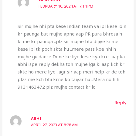
FEBRUARY 10, 2024 AT 7:14 PM
Sir mujhe nhi pta kese Indian team ya ipl kese join
kr paunga but mujhe apne aap PR pura bhrosa h
ki me kr paunga ..plz sir mujhe bta dijiye ki me
kese ipl tk poch skta hu ..mere pass koe nhi h
mujhe guidance Dene ke liye kese kya kre ..aapka
abhi ispe reply dekha toh mujhe lga ki aap kch kr
skte ho mere liye ..agr sir aap meri help kr de toh
plzz me kch bhi krne ko taiyar hu ..Mera no h h
9131463472 plz mujhe contact kr lo
Reply
ABHI
APRIL 27, 2023 AT 8:28 AM