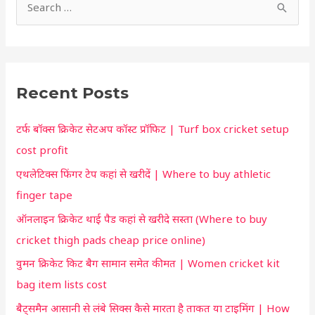
S
o
e
r
a
t
r
c
Recent Posts
c
u
h
t
टर्फ बॉक्स क्रिकेट सेटअप कॉस्ट प्रॉफिट | Turf box cricket setup
f
f
cost profit
o
o
एथलेटिक्स फिंगर टेप कहां से खरीदें | Where to buy athletic
r
r
finger tape
:
y
ऑनलाइन क्रिकेट थाई पैड कहां से खरीदे सस्ता (Where to buy
o
cricket thigh pads cheap price online)
u
वुमन क्रिकेट किट बैग सामान समेत कीमत | Women cricket kit
bag item lists cost
बैट्समैन आसानी से लंबे सिक्स कैसे मारता है ताकत या टाइमिंग | How